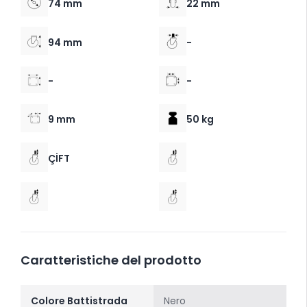
74 mm
22 mm
94 mm
-
-
-
9 mm
50 kg
ÇİFT
Caratteristiche del prodotto
Colore Battistrada
Nero