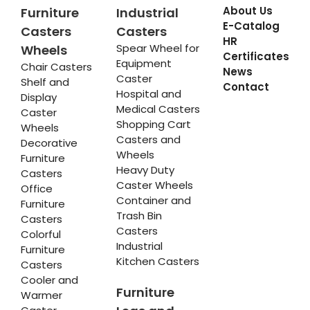
About Us
Furniture
Industrial
E-Catalog
Casters
Casters
HR
Spear Wheel for
Wheels
Certificates
Equipment
Chair Casters
News
Caster
Shelf and
Contact
Hospital and
Display
Medical Casters
Caster
Shopping Cart
Wheels
Casters and
Decorative
Wheels
Furniture
Heavy Duty
Casters
Caster Wheels
Office
Container and
Furniture
Trash Bin
Casters
Casters
Colorful
Industrial
Furniture
Kitchen Casters
Casters
Cooler and
Furniture
Warmer