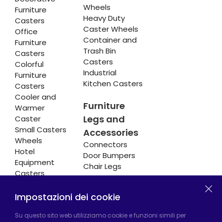
Wheels
Furniture
Heavy Duty
Casters
Caster Wheels
Office
Container and
Furniture
Trash Bin
Casters
Casters
Colorful
Industrial
Furniture
Kitchen Casters
Casters
Cooler and
Furniture
Warmer
Legs and
Caster
Small Casters
Accessories
Wheels
Connectors
Hotel
Door Bumpers
Equipment
Chair Legs
Casters
Impostazioni dei cookie
Fabbrica di Hadımköy:
Atatürk Industrial Zone,
Su questo sito web utilizziamo cookie e funzioni simili per