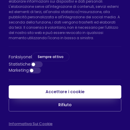
elaborare informazioni sui dispositivi e dati personali.
Uzunçayır Street, No:11 Hadımköy, 34555
L'elaborazione serve all'integrazione di contenuti, servizi esterni
Arnavutköy/Istanbul
ed elementi di terzi, all'analisi statistica/misurazione, alla
pubblicità personalizzata e all'integrazione dei social media. A
Telefono:
+90 212 640 66 46
seconda della funzione, i dati vengono trasferiti ed elaborati
da terzi. Il consenso è volontario, non è necessario per l'utilizzo
Email:
export@htsteker.com
del nostro sito web e può essere revocato in qualsiasi
Negozio Bayrampasa:
Kocatepe
momento utilizzando l'icona in basso a sinistra.
Neighborhood, 50th Year Avenue, No: 69/A
Bayrampaşa/Istanbul
Fonksiyonel
Sempre attivo
Telefono:
+90 530 044 64 87
Statistiche
Marketing
Email:
info@htsteker.com
Accettare i cookie
Pagamento HTS
Rifiuto
Copyright © 2023 |
HTS - Tekerlek Sistemleri
WEB
Informativa Sui Cookie
İSTANBUL WEB TASARIM AJANSI - PENTA YAZIL
TASARIM