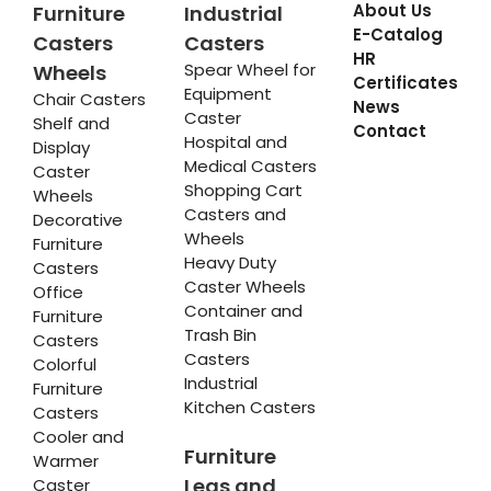
About Us
Furniture
Industrial
E-Catalog
Casters
Casters
HR
Spear Wheel for
Wheels
Certificates
Equipment
Chair Casters
News
Caster
Shelf and
Contact
Hospital and
Display
Medical Casters
Caster
Shopping Cart
Wheels
Casters and
Decorative
Wheels
Furniture
Heavy Duty
Casters
Caster Wheels
Office
Container and
Furniture
Trash Bin
Casters
Casters
Colorful
Industrial
Furniture
Kitchen Casters
Casters
Cooler and
Furniture
Warmer
Legs and
Caster