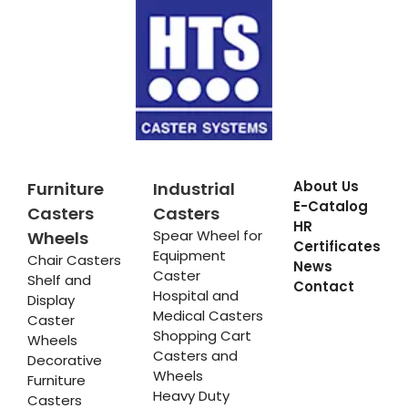
About Us
Furniture
Industrial
E-Catalog
Casters
Casters
HR
Spear Wheel for
Wheels
Certificates
Equipment
Chair Casters
News
Caster
Shelf and
Contact
Hospital and
Display
Medical Casters
Caster
Shopping Cart
Wheels
Casters and
Decorative
Wheels
Furniture
Heavy Duty
Casters