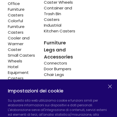
Caster Wheels
Office
Container and
Furniture
Trash Bin
Casters
Casters
Colorful
Industrial
Furniture
Kitchen Casters
Casters
Cooler and
Furniture
Warmer
Legs and
Caster
Small Casters
Accessories
Wheels
Connectors
Hotel
Door Bumpers
Equipment
Chair Legs
Casters
Impostazioni dei cookie
Fabbrica di Hadımköy:
Atatürk Industrial Zone,
Su questo sito web utilizziamo cookie e funzioni simili per
elaborare informazioni sui dispositivi e dati personali.
Uzunçayır Street, No:11 Hadımköy, 34555
L'elaborazione serve all'integrazione di contenuti, servizi esterni
Arnavutköy/Istanbul
ed elementi di terzi, all'analisi statistica/misurazione, alla