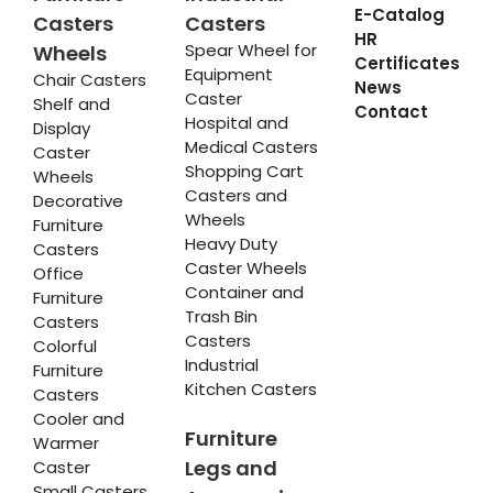
E-Catalog
Casters
Casters
HR
Spear Wheel for
Wheels
Certificates
Equipment
Chair Casters
News
Caster
Shelf and
Contact
Hospital and
Display
Medical Casters
Caster
Shopping Cart
Wheels
Casters and
Decorative
Wheels
Furniture
Heavy Duty
Casters
Caster Wheels
Office
Container and
Furniture
Trash Bin
Casters
Casters
Colorful
Industrial
Furniture
Kitchen Casters
Casters
Cooler and
Furniture
Warmer
Legs and
Caster
Small Casters