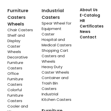
About Us
Furniture
Industrial
E-Catalog
Casters
Casters
HR
Spear Wheel for
Wheels
Certificates
Equipment
Chair Casters
News
Caster
Shelf and
Contact
Hospital and
Display
Medical Casters
Caster
Shopping Cart
Wheels
Casters and
Decorative
Wheels
Furniture
Heavy Duty
Casters
Caster Wheels
Office
Container and
Furniture
Trash Bin
Casters
Casters
Colorful
Industrial
Furniture
Kitchen Casters
Casters
Cooler and
Furniture