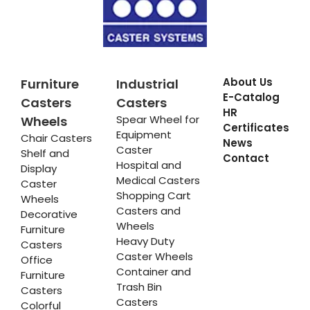
About Us
Furniture
Industrial
E-Catalog
Casters
Casters
HR
Spear Wheel for
Wheels
Certificates
Equipment
Chair Casters
News
Caster
Shelf and
Contact
Hospital and
Display
Medical Casters
Caster
Shopping Cart
Wheels
Casters and
Decorative
Wheels
Furniture
Heavy Duty
Casters
Caster Wheels
Office
Container and
Furniture
Trash Bin
Casters
Casters
Colorful