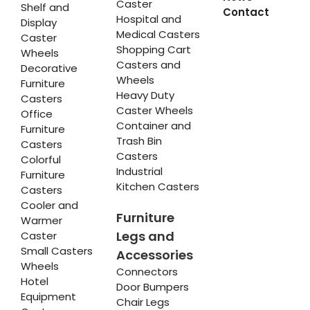
Caster
Shelf and
Contact
Hospital and
Display
Medical Casters
Caster
Shopping Cart
Wheels
Casters and
Decorative
Wheels
Furniture
Heavy Duty
Casters
Caster Wheels
Office
Container and
Furniture
Trash Bin
Casters
Casters
Colorful
Industrial
Furniture
Kitchen Casters
Casters
Cooler and
Furniture
Warmer
Legs and
Caster
Small Casters
Accessories
Wheels
Connectors
Hotel
Door Bumpers
Equipment
Chair Legs