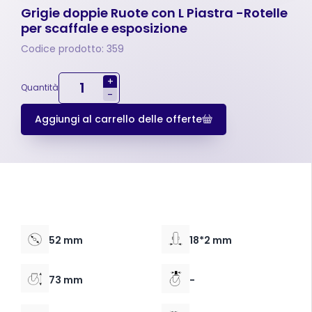
Grigie doppie Ruote con L Piastra -Rotelle
per scaffale e esposizione
Codice prodotto: 359
+
Quantità
-
Aggiungi al carrello delle offerte
52 mm
18*2 mm
73 mm
-