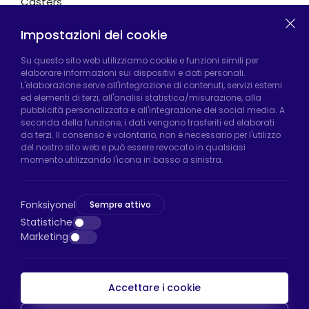
Casters
Impostazioni dei cookie
Fabbrica di Hadımköy:
Atatürk Industrial Zone,
Su questo sito web utilizziamo cookie e funzioni simili per
elaborare informazioni sui dispositivi e dati personali.
Uzunçayır Street, No:11 Hadımköy, 34555
L'elaborazione serve all'integrazione di contenuti, servizi esterni
Arnavutköy/Istanbul
ed elementi di terzi, all'analisi statistica/misurazione, alla
pubblicità personalizzata e all'integrazione dei social media. A
Telefono:
+90 212 640 66 46
seconda della funzione, i dati vengono trasferiti ed elaborati
da terzi. Il consenso è volontario, non è necessario per l'utilizzo
Email:
export@htsteker.com
del nostro sito web e può essere revocato in qualsiasi
Negozio Bayrampasa:
Kocatepe
momento utilizzando l'icona in basso a sinistra.
Neighborhood, 50th Year Avenue, No: 69/A
Bayrampaşa/Istanbul
Fonksiyonel
Sempre attivo
Telefono:
+90 530 044 64 87
Statistiche
Marketing
Email:
info@htsteker.com
Accettare i cookie
Pagamento HTS