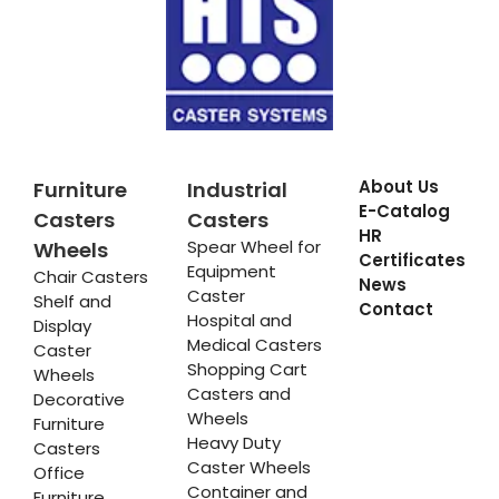
About Us
Furniture
Industrial
E-Catalog
Casters
Casters
HR
Spear Wheel for
Wheels
Certificates
Equipment
Chair Casters
News
Caster
Shelf and
Contact
Hospital and
Display
Medical Casters
Caster
Shopping Cart
Wheels
Casters and
Decorative
Wheels
Furniture
Heavy Duty
Casters
Caster Wheels
Office
Container and
Furniture