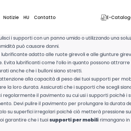
no un ruolo importante nella creazione di mobilità e comfor
Notizie
HU
Contatto
E-Catalog
ttamente, sono necessarie alcune misure preventive per 
pporti:
Polvere, sporco e detriti possono accumularsi sui
ulisci i supporti con un panno umido o utilizzando una sol
’umidità può causare danni.
lubrificante adatto alle ruote girevoli e alle giunture girevo
. Evita lubrificanti come l’olio in quanto possono attrarre p
rati anche che i bulloni siano stretti.
attenzione alla capacità di peso dei tuoi supporti per mo
 la loro durata. Assicurati che i supporti che scegli siano
ci regolarmente il pavimento su cui usi i supporti poiché i
ento. Devi pulire il pavimento per prolungare la durata dei 
icolo su superfici irregolari poiché ciò metterà pressione su
oi garantire che i tuoi
supporti per mobili
rimangano in 