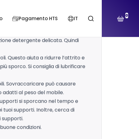
t. Per far sì che i tuoi supporti
0
o
Pagamento HTS
IT
prolungarne la durata.
 supporti nel tempo e impedire loro
uzione detergente delicata. Quindi
li. Questo aiuta a ridurre l’attrito e
iù sporco. Si consiglia di lubrificare
bili. Sovraccaricare può causare
 adatti al peso del mobile.
 supporti si sporcano nel tempo e
tuoi supporti. Inoltre, cerca di
i supporti.
buone condizioni.