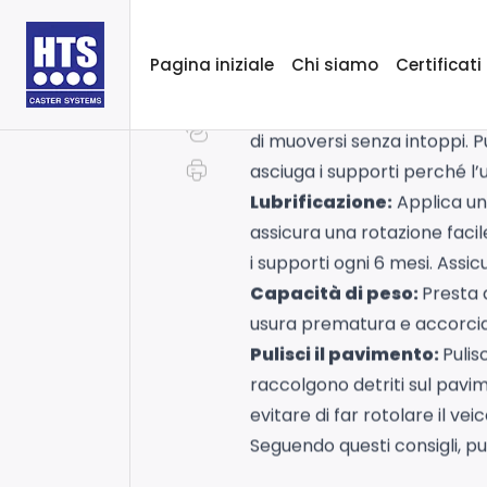
Le ruote e i supporti
gioca
Pagina iniziale
Chi siamo
Certificati
per mobili funzionino corre
Pulisci regolarmente i su
di muoversi senza intoppi. P
asciuga i supporti perché l
Lubrificazione:
Applica un 
assicura una rotazione facile
i supporti ogni 6 mesi. Assicu
Capacità di peso:
Presta 
usura prematura e accorciare
Pulisci il pavimento:
Pulis
raccolgono detriti sul pavim
evitare di far rotolare il ve
Seguendo questi consigli, pu