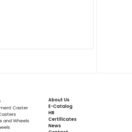
About Us
s
E-Catalog
pment Caster
HR
Casters
Certificates
rs and Wheels
News
heels