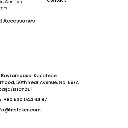
Contact
in Casters
ters
d Accessories
 Bayrampasa:
Kocatepe
rhood, 50th Year Avenue, No: 69/A
aşa/Istanbul
:
+90 530 044 64 87
nfo@htsteker.com