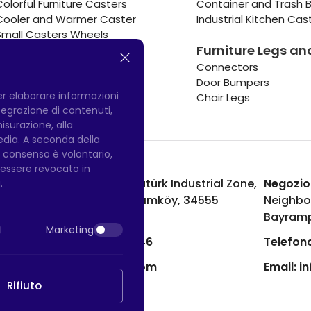
Colorful Furniture Casters
Container and Trash B
Cooler and Warmer Caster
Industrial Kitchen Cas
Small Casters Wheels
Furniture Legs an
Hotel Equipment Casters
Connectors
Door Bumpers
per elaborare informazioni
Chair Legs
integrazione di contenuti,
misurazione, alla
media. A seconda della
Il consenso è volontario,
ò essere revocato in
Fabbrica di Hadımköy:
Atatürk Industrial Zone,
Negozio
.
Uzunçayır Street, No:11 Hadımköy, 34555
Neighbo
Arnavutköy/Istanbul
Bayramp
Marketing
Telefono:
+90 212 640 66 46
Telefono
Email:
export@htsteker.com
Email:
i
Rifiuto