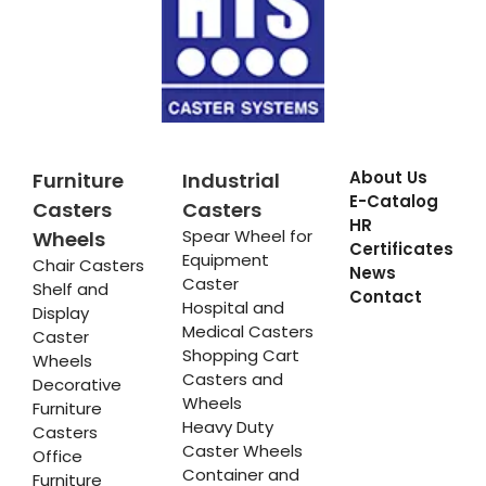
About Us
Furniture
Industrial
E-Catalog
Casters
Casters
HR
Spear Wheel for
Wheels
Certificates
Equipment
Chair Casters
News
Caster
Shelf and
Contact
Hospital and
Display
Medical Casters
Caster
Shopping Cart
Wheels
Casters and
Decorative
Wheels
Furniture
Heavy Duty
Casters
Caster Wheels
Office
Container and
Furniture