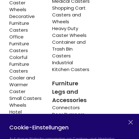
Medical Casters
Caster
Shopping Cart
Wheels
Casters and
Decorative
Wheels
Furniture
Heavy Duty
Casters
Caster Wheels
Office
Container and
Furniture
Trash Bin
Casters
Casters
Colorful
Industrial
Furniture
Kitchen Casters
Casters
Cooler and
Furniture
Warmer
Legs and
Caster
Small Casters
Accessories
Wheels
Connectors
Hotel
Door Bumpers
Equipment
Chair Legs
Casters
Cookie-Einstellungen
Auf dieser Website verwenden wir Cookies und ähnliche