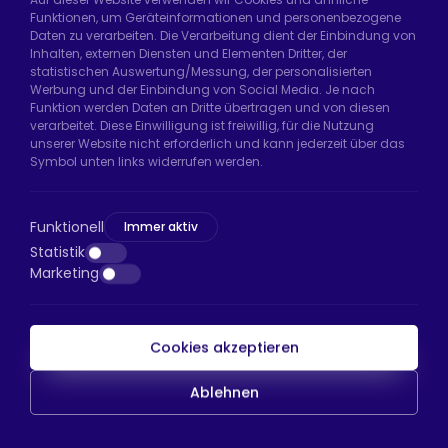
Funktionen, um Geräteinformationen und personenbezogene
Daten zu verarbeiten. Die Verarbeitung dient der Einbindung von
Hadımköy Fabrik:
Atatürk Sanayi Bölgesi,
Inhalten, externen Diensten und Elementen Dritter, der
Uzunçayır Caddesi, No:11 Hadımköy, 34555
statistischen Auswertung/Messung, der personalisierten
Arnavutköy/İstanbul
Werbung und der Einbindung von Social Media. Je nach
Funktion werden Daten an Dritte übertragen und von diesen
Telefon:
+90 212 640 66 46
verarbeitet. Diese Einwilligung ist freiwillig, für die Nutzung
unserer Website nicht erforderlich und kann jederzeit über das
E-Mail:
export@htsteker.com
Symbol unten links widerrufen werden.
Bayrampaşa Store:
Kocatepe, 50. Yıl Cd No:63
D:a, 34045 Bayrampaşa/İstanbul
Funktionell
Immer aktiv
Telefon:
+90 530 044 64 87
Statistik
Marketing
E-Mail:
info@htsteker.com
Cookies akzeptieren
HTS-Zahlung
Ablehnen
Copyright © 2023 |
HTS - Tekerlek Sistemleri