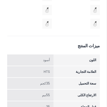
ميزات المنتج
اللون
أسود
العلامة التجارية
HTS
سعة التحميل
35كجم
الارتفاع الکلی
55مم
قطر العجلة
35مم