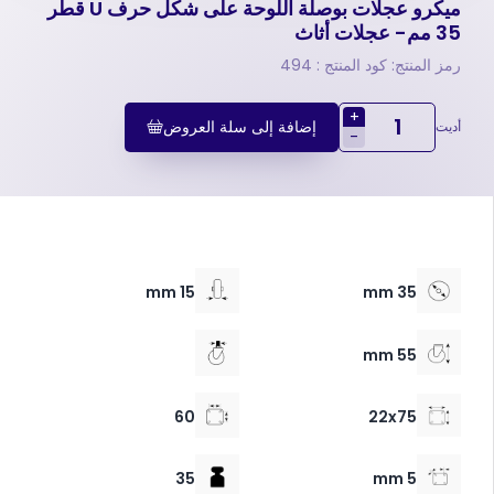
ميكرو عجلات بوصلة اللوحة على شكل حرف U قطر
35 مم- عجلات أثاث
رمز المنتج: كود المنتج : 494
+
إضافة إلى سلة العروض
أديت
-
15 mm
35 mm
55 mm
60
22x75
35
5 mm