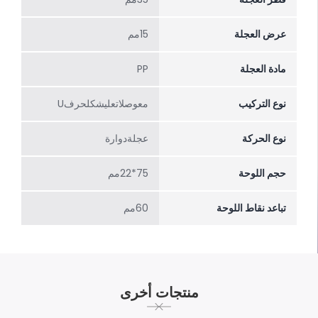
عرض العجلة
15مم
مادة العجلة
PP
نوع التركيب
معوصلاتعلیشکلحرفU
نوع الحركة
عجلةدوارة
حجم اللوحة
75*22مم
تباعد نقاط اللوحة
60مم
منتجات أخرى