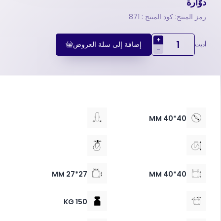
دوّارة
رمز المنتج: كود المنتج : 871
+
إضافة إلى سلة العروض
أديت
-
40*40 MM
27*27 MM
40*40 MM
150 KG