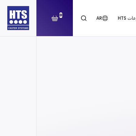
0
ت HTS
AR