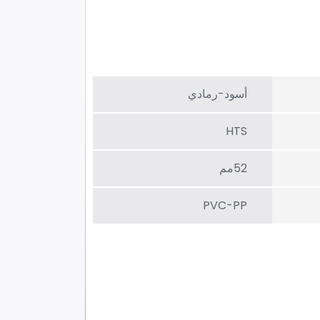
أسود-رمادي
HTS
52مم
PVC-PP