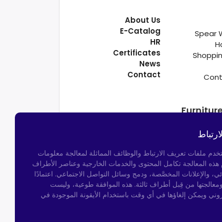
About Us
E-Catalog
Spear 
HR
H
Certificates
Shoppin
News
Contact
Cont
Furnitur
ارتباط
تخدم ملفات تعريف الارتباط والوظائف المماثلة لمعالجة معلومات
م هذه المعالجة تكامل المحتوى والخدمات الخارجية وعناصر الأطراف
ئي، والإعلانات المخصَّصة، ودمج وسائل التواصل الاجتماعي. اعتمادًا
ومعالجتها من قِبل أطراف ثالثة. هذه الموافقة طوعية، وليست
روني ويمكن إلغاؤها في أي وقت باستخدام الأيقونة الموجودة في
Kocatepe Neighborhood,
50th Year Ave