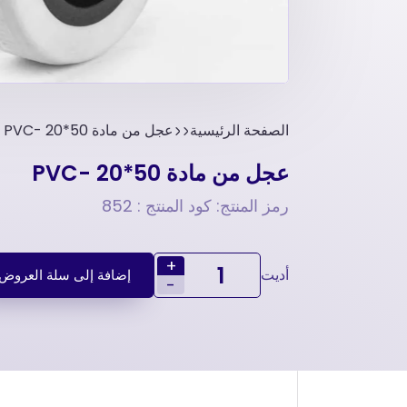
الصفحة الرئيسية
عجل من مادة PVC- 20*50
عجل من مادة PVC- 20*50
رمز المنتج: كود المنتج : 852
+
أديت
إضافة إلى سلة العروض
-