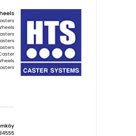
heels
asters
 Wheels
Casters
Casters
Casters
Caster
Wheels
asters
Hadımköy ا
 34555