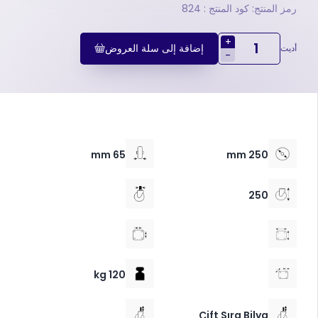
رمز المنتج: كود المنتج : 824
+
إضافة إلى سلة العروض
أديت
-
65 mm
250 mm
250
120 kg
Çift Sıra Bilya