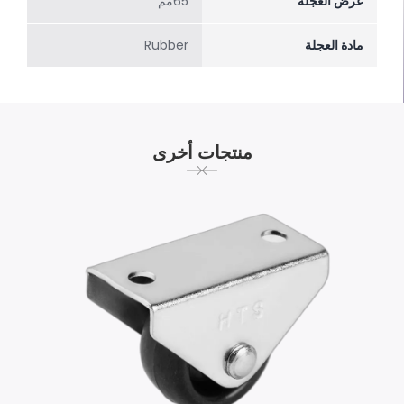
عرض العجلة
65مم
مادة العجلة
Rubber
منتجات أخرى