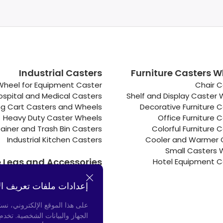
Industrial Casters
Furniture Casters W
Wheel for Equipment Caster
Chair C
ospital and Medical Casters
Shelf and Display Caster
g Cart Casters and Wheels
Decorative Furniture 
Heavy Duty Caster Wheels
Office Furniture 
ainer and Trash Bin Casters
Colorful Furniture 
Industrial Kitchen Casters
Cooler and Warmer 
Small Casters 
e Legs and Accessories
Hotel Equipment C
Connectors
إعدادات ملفات تعريف ال
Door Bumpers
Chair Legs
على هذا الموقع الإلكتروني، نس
الجهاز والبيانات الشخصية. تخد