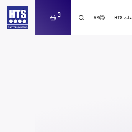
0
ت HTS
AR