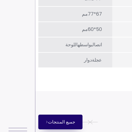
67*77مم
50*60مم
اتصالبواسطهاللوحة
عجلةدوار
جميع المنتجات