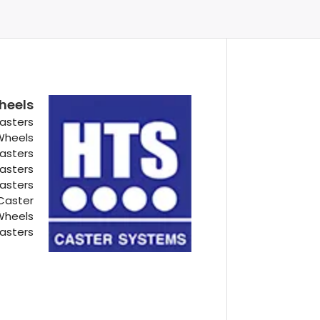
heels
asters
 Wheels
Casters
Casters
Casters
Caster
Wheels
asters