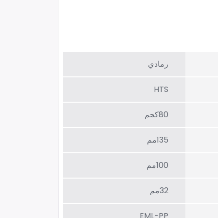
رمادي
HTS
80كجم
135مم
100مم
32مم
EML-PP