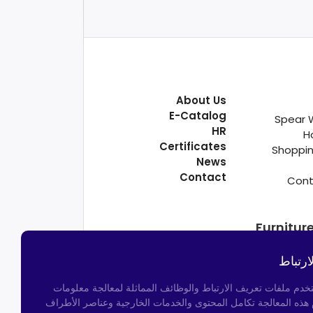
About Us
E-Catalog
Spear 
HR
H
Certificates
Shoppin
News
Contact
Cont
Furnitur
ارتباط
تخدم ملفات تعريف الارتباط والوظائف المماثلة لمعالجة معلومات
م هذه المعالجة تكامل المحتوى والخدمات الخارجية وعناصر الأطراف