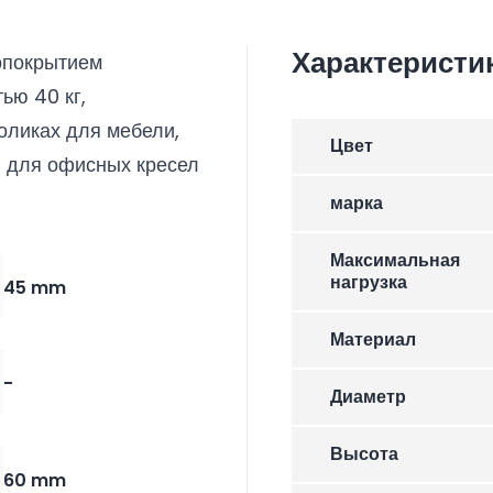
Характеристи
опокрытием
ью 40 кг,
оликах для мебели,
Цвет
в для офисных кресел
марка
Максимальная
нагрузка
45 mm
Материал
-
Диаметр
Высота
60 mm