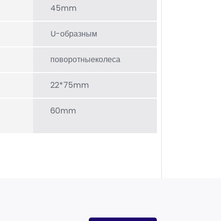
45mm
U-образным
поворотныеколеса
22*75mm
60mm