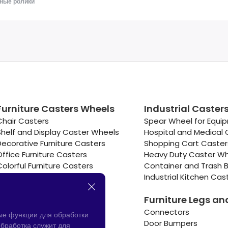
ные ролики
Furniture Casters Wheels
Industrial Caster
Chair Casters
Spear Wheel for Equi
Shelf and Display Caster Wheels
Hospital and Medical 
Decorative Furniture Casters
Shopping Cart Caste
Office Furniture Casters
Heavy Duty Caster W
Colorful Furniture Casters
Container and Trash B
Cooler and Warmer Caster
Industrial Kitchen Cas
Small Casters Wheels
Furniture Legs an
Hotel Equipment Casters
Connectors
ые функции для обработки
Door Bumpers
бработка служит для