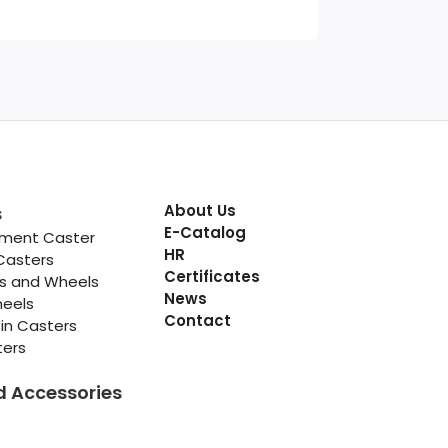
About Us
s
E-Catalog
pment Caster
HR
Casters
Certificates
rs and Wheels
News
heels
Contact
in Casters
ters
d Accessories