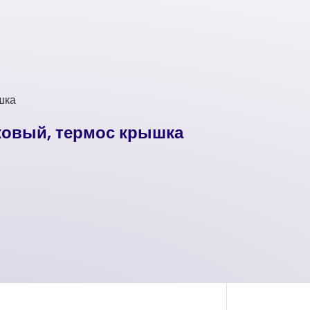
шка
ковый, термос крышка