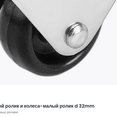
й ролик и колеса-малый ролик d 32mm
ные ролики