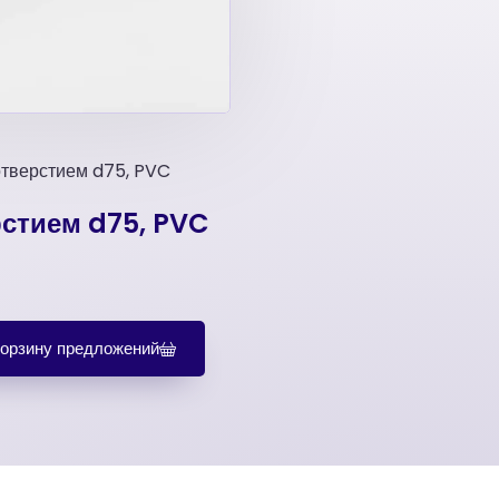
отверстием d75, PVC
рстием d75, PVC
корзину предложений