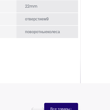
22mm
отверстием9
поворотныеколеса
Все товары