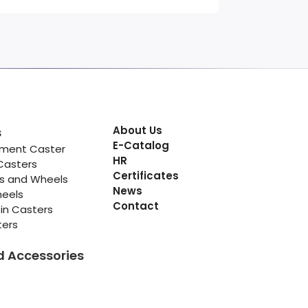
About Us
s
E-Catalog
pment Caster
HR
Casters
Certificates
rs and Wheels
News
heels
Contact
in Casters
ters
d Accessories