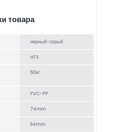
ки товара
черный-серый
HTS
50кг
PVC-PP
74mm
94mm