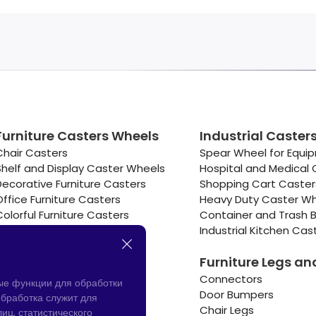
Furniture Casters Wheels
Industrial Caster
Chair Casters
Spear Wheel for Equi
Shelf and Display Caster Wheels
Hospital and Medical 
Decorative Furniture Casters
Shopping Cart Caste
Office Furniture Casters
Heavy Duty Caster W
Colorful Furniture Casters
Container and Trash B
Cooler and Warmer Caster
Industrial Kitchen Cas
Small Casters Wheels
Furniture Legs an
Hotel Equipment Casters
Connectors
ые функции для обработки
Door Bumpers
бработка служит для
Chair Legs
иц, статистического