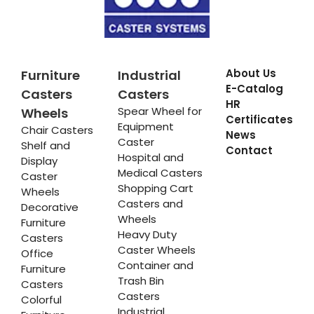
About Us
Furniture
Industrial
E-Catalog
Casters
Casters
HR
Spear Wheel for
Wheels
Certificates
Equipment
Chair Casters
News
Caster
Shelf and
Contact
Hospital and
Display
Medical Casters
Caster
Shopping Cart
Wheels
Casters and
Decorative
Wheels
Furniture
Heavy Duty
Casters
Caster Wheels
Office
Container and
Furniture
Trash Bin
Casters
Casters
Colorful
Industrial