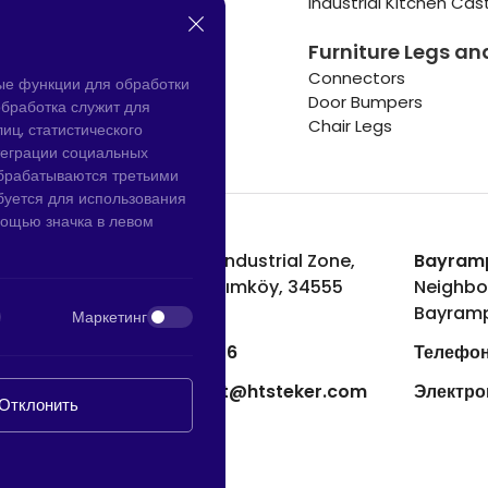
Cooler and Warmer Caster
Industrial Kitchen Cas
Small Casters Wheels
Furniture Legs an
Hotel Equipment Casters
Connectors
ые функции для обработки
Door Bumpers
бработка служит для
Chair Legs
иц, статистического
теграции социальных
обрабатываются третьими
буется для использования
мощью значка в левом
Hadımköy Завод:
Atatürk Industrial Zone,
Bayramp
Uzunçayır Street, No:11 Hadımköy, 34555
Neighbo
Arnavutköy/Istanbul
Bayramp
Маркетинг
Телефон:
+90 212 640 66 46
Телефон
Электронная почта:
export@htsteker.com
Электро
Отклонить