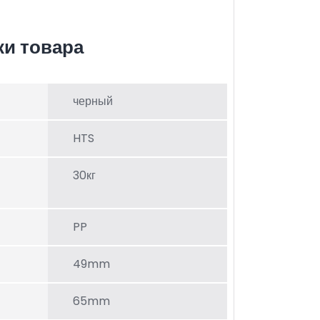
ки товара
черный
HTS
30кг
PP
49mm
65mm