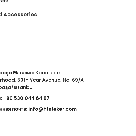
ters
d Accessories
aşa Магазин:
Kocatepe
rhood, 50th Year Avenue, No: 69/A
aşa/Istanbul
:
+90 530 044 64 87
нная почта:
info@htsteker.com