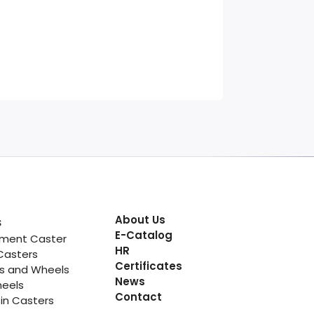
About Us
s
E-Catalog
pment Caster
HR
Casters
Certificates
rs and Wheels
News
heels
Contact
in Casters