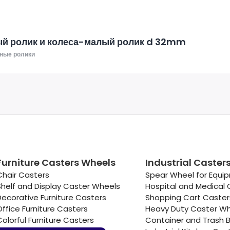
й ролик и колеса-малый ролик d 32mm
ные ролики
Furniture Casters Wheels
Industrial Caster
Chair Casters
Spear Wheel for Equi
Shelf and Display Caster Wheels
Hospital and Medical 
Decorative Furniture Casters
Shopping Cart Caste
Office Furniture Casters
Heavy Duty Caster W
Colorful Furniture Casters
Container and Trash B