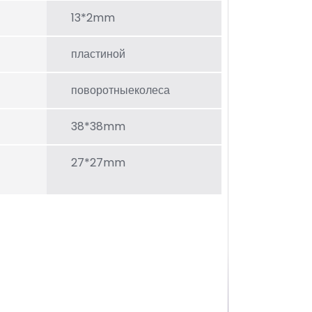
13*2mm
пластиной
поворотныеколеса
38*38mm
27*27mm