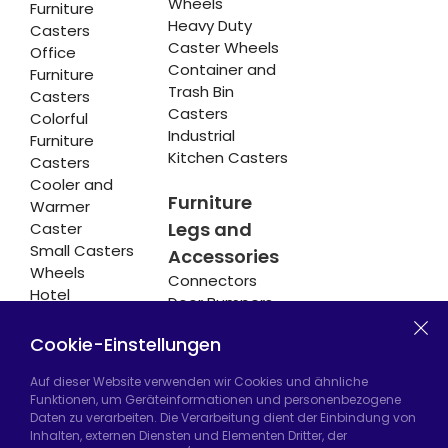
Wheels
Furniture
Heavy Duty
Casters
Caster Wheels
Office
Container and
Furniture
Trash Bin
Casters
Casters
Colorful
Industrial
Furniture
Kitchen Casters
Casters
Cooler and
Furniture
Warmer
Legs and
Caster
Small Casters
Accessories
Wheels
Connectors
Hotel
Door Bumpers
Equipment
Chair Legs
Casters
Cookie-Einstellungen
Auf dieser Website verwenden wir Cookies und ähnliche
Funktionen, um Geräteinformationen und personenbezogene
Daten zu verarbeiten. Die Verarbeitung dient der Einbindung von
Hadımköy Fabrik:
Atatürk Sanayi Bölgesi,
Inhalten, externen Diensten und Elementen Dritter, der
Uzunçayır Caddesi, No:11 Hadımköy, 34555