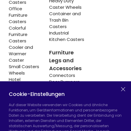
Heavy Duty
Casters
Caster Wheels
Office
Container and
Furniture
Trash Bin
Casters
Casters
Colorful
Industrial
Furniture
Kitchen Casters
Casters
Cooler and
Furniture
Warmer
Legs and
Caster
Small Casters
Accessories
Wheels
Connectors
Hotel
Door Bumpers
Equipment
Chair Legs
Casters
Cookie-Einstellungen
Auf dieser Website verwenden wir Cookies und ähnliche
Funktionen, um Geräteinformationen und personenbezogene
Daten zu verarbeiten. Die Verarbeitung dient der Einbindung von
Hadımköy Fabrik:
Atatürk Sanayi Bölgesi,
Inhalten, externen Diensten und Elementen Dritter, der
Uzunçayır Caddesi, No:11 Hadımköy, 34555
statistischen Auswertung/Messung, der personalisierten
Arnavutköy/İstanbul