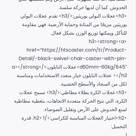
الخدوش. كما أن لديها حركة سلسة.
<h3>عجلات البولي يوريثين:</h3>
تقدم عجلات البولي
يوريثين مزيجًا من المتانة وحماية الأرضية. فهي مقاومة
للتآكل ويمكنها توزيع الوزن بشكل فعال.
<h3><strong><a
href=”https://htscaster.com/tr/Product-
Detail/-black-swivel-chair-caster-with-pin-
d60mm–60kg/845″>عجلات النايلون:</a></strong>
</h3>
عجلات النايلون خيار متعدد الاستخدامات ومناسبة
لكل من السجاد والأسطح الخشبية.
<h3>عجلات الكرة بطلاء مطاطي:</h3>
تسمح عجلات
الكرة، التي تتيح الحركة متعددة الاتجاهات، بتغطية مطاطية
لمنع الخدوش على الأرض وتقليل الضوضاء.
<h2>اختيار العجلات المناسبة للكراسي:</h2>
1. قدرة
التحميل:
ا