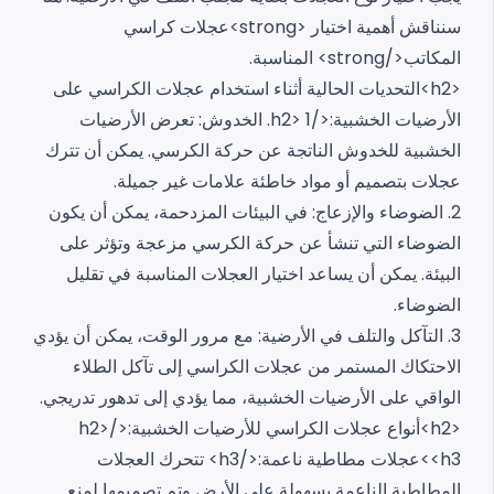
سنناقش أهمية اختيار <strong>عجلات كراسي
المكاتب</strong> المناسبة.
<h2>التحديات الحالية أثناء استخدام عجلات الكراسي على
الأرضيات الخشبية:</h2>
1. الخدوش:
تعرض الأرضيات
الخشبية للخدوش الناتجة عن حركة الكرسي. يمكن أن تترك
عجلات بتصميم أو مواد خاطئة علامات غير جميلة.
2. الضوضاء والإزعاج:
في البيئات المزدحمة، يمكن أن يكون
الضوضاء التي تنشأ عن حركة الكرسي مزعجة وتؤثر على
البيئة. يمكن أن يساعد اختيار العجلات المناسبة في تقليل
الضوضاء.
3. التآكل والتلف في الأرضية:
مع مرور الوقت، يمكن أن يؤدي
الاحتكاك المستمر من عجلات الكراسي إلى تآكل الطلاء
الواقي على الأرضيات الخشبية، مما يؤدي إلى تدهور تدريجي.
<h2>أنواع عجلات الكراسي للأرضيات الخشبية:</h2>
<h3>عجلات مطاطية ناعمة:</h3>
تتحرك العجلات
المطاطية الناعمة بسهولة على الأرض وتم تصميمها لمنع