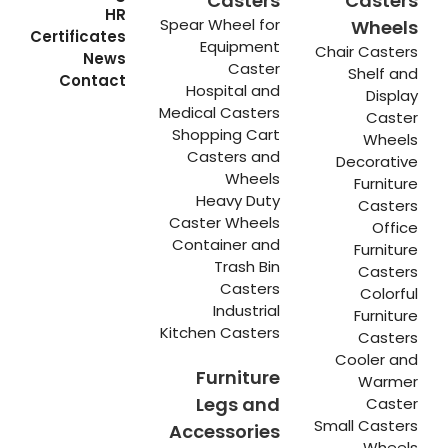
Casters
Casters
HR
Spear Wheel for
Wheels
Certificates
Equipment
Chair Casters
News
Caster
Shelf and
Contact
Hospital and
Display
Medical Casters
Caster
Shopping Cart
Wheels
Casters and
Decorative
Wheels
Furniture
Heavy Duty
Casters
Caster Wheels
Office
Container and
Furniture
Trash Bin
Casters
Casters
Colorful
Industrial
Furniture
Kitchen Casters
Casters
Cooler and
Furniture
Warmer
Legs and
Caster
Small Casters
Accessories
Wheels