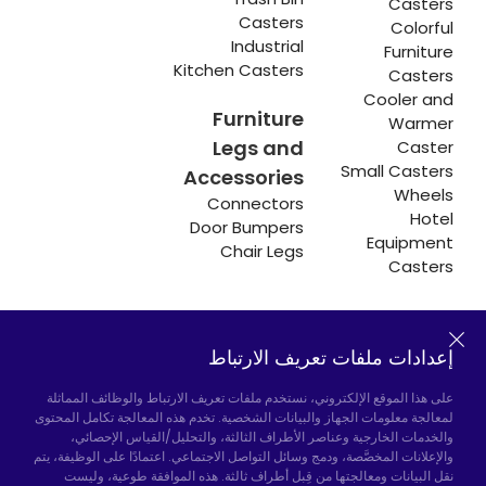
Casters
Casters
Colorful
Industrial
Furniture
Kitchen Casters
Casters
Cooler and
Furniture
Warmer
Legs and
Caster
Small Casters
Accessories
Wheels
Connectors
Hotel
Door Bumpers
Equipment
Chair Legs
Casters
إعدادات ملفات تعريف الارتباط
Hadımköy المصنع:
Atatürk Industrial Zone,
Uzunçayır Street, No:11 Hadımköy, 34555
على هذا الموقع الإلكتروني، نستخدم ملفات تعريف الارتباط والوظائف المماثلة
Arnavutköy/Istanbul
لمعالجة معلومات الجهاز والبيانات الشخصية. تخدم هذه المعالجة تكامل المحتوى
والخدمات الخارجية وعناصر الأطراف الثالثة، والتحليل/القياس الإحصائي،
الهاتف:
+90 212 640 66 46
والإعلانات المخصَّصة، ودمج وسائل التواصل الاجتماعي. اعتمادًا على الوظيفة، يتم
نقل البيانات ومعالجتها من قِبل أطراف ثالثة. هذه الموافقة طوعية، وليست