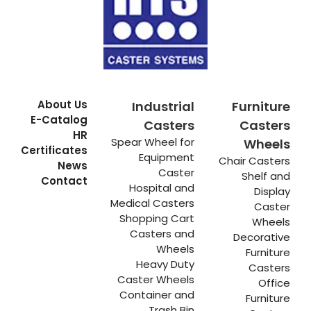
About Us
Industrial
Furniture
E-Catalog
Casters
Casters
HR
Spear Wheel for
Wheels
Certificates
Equipment
Chair Casters
News
Caster
Shelf and
Contact
Hospital and
Display
Medical Casters
Caster
Shopping Cart
Wheels
Casters and
Decorative
Wheels
Furniture
Heavy Duty
Casters
Caster Wheels
Office
Container and
Furniture
Trash Bin